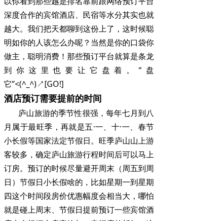
以你看到那些越是排名靠前跟网络预订平台
深度合作的宾馆酒店、民宿等水分其实也就
越大。我们把天都聊到这份上了，这时候聪
明如你的人该怎么办呢？当然是你的口袋你
做主，聪明消费！那些预订平台就算是条龙
到你这里也要让它盘着。“盘
它”<(^_^)↗[GO!]
酒店预订需要提前的时间
庐山旅游的季节性很强，每年七月到八
月属于最旺季，再就是五·一、十·一、春节
小长假等国家法定节假日。旺季庐山山上游
客较多，确定庐山旅游行程时间后可以马上
订房。预订的时候尽量避开周末（周五到周
日）节假日小长假啥的，比如星期一到星期
四这个时间段房价优惠幅度会相当大，哪怕
就是碰上周末、节假日提前预订一些宾馆酒