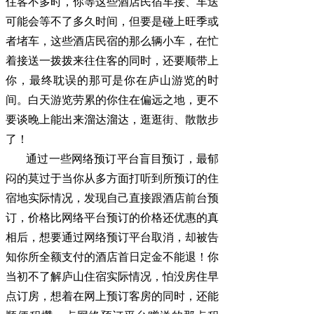
住客不多时，你等这些酒店民宿车接、车送
可能会等不了多久时间，但要是碰上旺季或
者堵车，这些酒店民宿的那么辆小车，在忙
着接送一拨拨来往住客的同时，还要顺带上
你，最终耽误的那可是你在庐山游览的时
间。白天游览劳累的你住在偏远之地，更不
要谈晚上能出来溜达溜达，逛逛街、散散步
了！
通过一些网络预订平台盲目预订，最郁
闷的莫过于当你从多方面打听到所预订的住
宿地实际情况，发现自己直接跟酒店前台预
订，价格比网络平台预订的价格还优惠的真
相后，想要通过网络预订平台取消，却被告
知你所全额支付的酒店首日定金不能退！你
当初不了解庐山住宿实际情况，怕没房住早
点订房，想着在网上预订客房的同时，还能