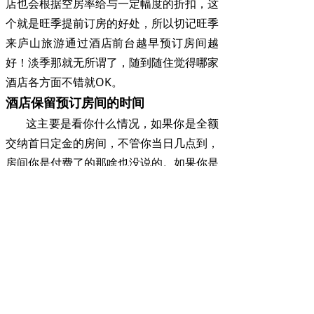
店也会根据空房率给与一定幅度的折扣，这
个就是旺季提前订房的好处，所以切记旺季
来庐山旅游通过酒店前台越早预订房间越
好！淡季那就无所谓了，随到随住觉得哪家
酒店各方面不错就OK。
酒店保留预订房间的时间
这主要是看你什么情况，如果你是全额
交纳首日定金的房间，不管你当日几点到，
房间你是付费了的那啥也没说的。如果你是
口头预订留房，那么按照一般情况酒店正常
保留时间为当天12点。这是因为庐山旅游
景区酒店入住时效性很强，宾馆酒店要保证
入住率否则会造成空房损失。如遇非人为因
素比如堵车啥的不能准时到达酒店，要立即
打电话到酒店前台告知原因，并告知预计几
点可以到酒店，让酒店前台保留一下房间。