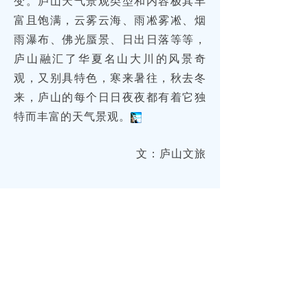
变。庐山天气景观类型和内容极其丰
富且饱满，云雾云海、雨凇雾凇、烟
雨瀑布、佛光蜃景、日出日落等等，
庐山融汇了华夏名山大川的风景奇
观，又别具特色，寒来暑往，秋去冬
来，庐山的每个日日夜夜都有着它独
特而丰富的天气景观。
文：庐山文旅
游在庐山
住在庐山
吃在庐山
红色旅游
庐山酒店
庐山石鸡
庐山瀑布
庐山民宿
庐山石耳