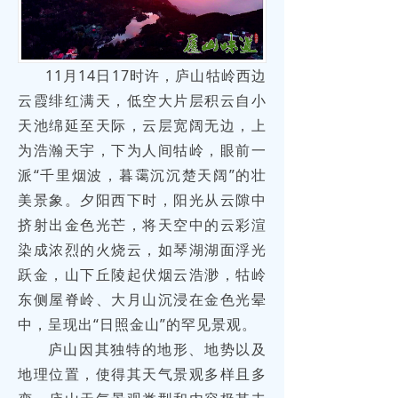
11月14日17时许，庐山牯岭西边
云霞绯红满天，低空大片层积云自小
天池绵延至天际，云层宽阔无边，上
为浩瀚天宇，下为人间牯岭，眼前一
派“千里烟波，暮霭沉沉楚天阔”的壮
美景象。夕阳西下时，阳光从云隙中
挤射出金色光芒，将天空中的云彩渲
染成浓烈的火烧云，如琴湖湖面浮光
跃金，山下丘陵起伏烟云浩渺，牯岭
东侧屋脊岭、大月山沉浸在金色光晕
中，呈现出“日照金山”的罕见景观。
庐山因其独特的地形、地势以及
地理位置，使得其天气景观多样且多