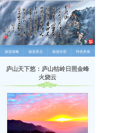
旅游攻略
旅游景点
旅游住宿
特色美食
庐山天下悠：庐山牯岭日照金峰
火烧云