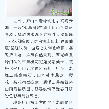
近日，庐山五老峰现雨后磅礴云
海，一片“孤岛耸峙”海上仙山的奇丽
景象，飘渺的水汽不时掠过大汉阳峰
与小汉阳峰顶，仿佛海上仙山“蓬莱仙
境”呈现眼前，游客奋力攀登峰顶，邂
逅庐山这一难得自然景观。五老峰登
峰门旁的重瓣樱花宛如灵动仙子，装
扮《登庐山五老峰》石刻；行至五老
峰二峰鹰嘴石，山间林木葱茏，樱
花、梨花绚烂绽放，飘渺云雾绘就庐
山雨后锦绣图，游客纵情享受春日缤
纷色彩与清新气息。
地处庐山东南方向的五老峰景区