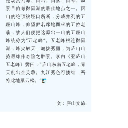
是观赏云海、日出、日落、日晕、蜃
景且俯瞰鄱阳湖的最佳地点之一。因
山的绝顶被垭口所断，分成并列的五
座山峰，仰望俨若席地而坐的五位老
翁，故人们便把这原出一山的五座山
峰统称为“五老峰”。五老峰根连鄱阳
湖，峰尖触天，峭拔秀丽，为庐山山
势最雄伟奇险之胜景。李白《登庐山
五老峰》赞曰：“庐山东南五老峰，青
天削出金芙蓉。九江秀色可揽结，吾
将此地巢云松。”
文：庐山文旅