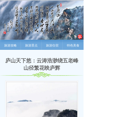
旅游攻略
旅游景点
旅游住宿
特色美食
庐山天下悠：云涛浩渺绕五老峰
山径繁花映庐辉